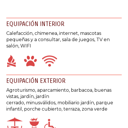
EQUIPACIÓN INTERIOR
Calefacción, c
himenea, i
nternet,
mascotas
pequeñas y a consultar,
sala de juegos,
TV en
salón
, WIFI
EQUIPACIÓN EXTERIOR
Agroturismo, a
parcamiento
, barbacoa,
buenas
vistas,
jardín,
jardín
cerrado,
minusválidos,
mobiliario jardín,
parque
infantil,
porche cubierto,
terraza,
zona verde