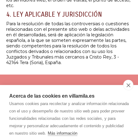
los servidores web, el orden de visitas, el punto de acceso,
etc.
4. LEY APLICABLE Y JURISDICCIÓN
Para la resolución de todas las controversias o cuestiones
relacionadas con el presente sitio web o delas actividades
en él desarrolladas, será de aplicación la legislación
española, a la que se someten expresamente las partes,
siendo competentes para la resolución de todos los
conflictos derivados o relacionados con su uso los
Juzgados y Tribunales más cercanos a Cristo Rey, 3 -
42164 Tera (Soria), España.
690956534
Acerca de las cookies en villamila.es
645607034
Usamos cookies para recolectar y analizar información relacionada
con el uso y desempeño de nuestro sitio web para poder proveer
villamila@
hotmail.es
funcionalidades relacionadas con las redes sociales, y para
Dirección
Cristo Rey, 3
mejorar y personalizar adecuadamente el contenido y publicidad
42164
-
Tera (Soria)
en nuestro sitio web.
Más información